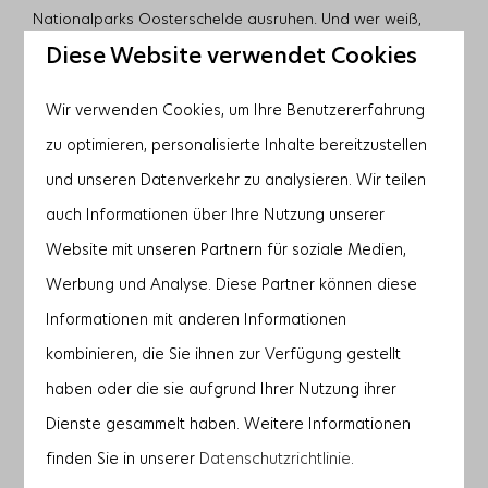
Nationalparks Oosterschelde ausruhen. Und wer weiß,
vielleicht entdecken Sie sogar einige elegant durch das
Diese Website verwendet Cookies
Wasser gleitende Schweinswale.
Wir verwenden Cookies, um Ihre Benutzererfahrung
Machen Sie bei
Het Ezelhuis
einen Spaziergang mit Eseln.
zu optimieren, personalisierte Inhalte bereitzustellen
Helfen Sie bei deren Fütterung und Pflege und gehen Sie
und unseren Datenverkehr zu analysieren. Wir teilen
anschließend mit den Eseln auf eine Wanderung, bei der
auch Informationen über Ihre Nutzung unserer
Sie ein leckeres Picknick genießen können.
Website mit unseren Partnern für soziale Medien,
In den
Inlagen von Noord-Beveland
kann die
Werbung und Analyse. Diese Partner können diese
Kulturgeschichte Zeelands bestaunt werden. Ein Gebiet mit
Informationen mit anderen Informationen
vielen Vögeln und einer Beobachtungshütte. Hier begegnen
kombinieren, die Sie ihnen zur Verfügung gestellt
Ihnen nicht nur seltene Vögel, sondern auch Pflanzen, z. B.
haben oder die sie aufgrund Ihrer Nutzung ihrer
die Stranddistel.
Dienste gesammelt haben. Weitere Informationen
finden Sie in unserer
Datenschutzrichtlinie
.