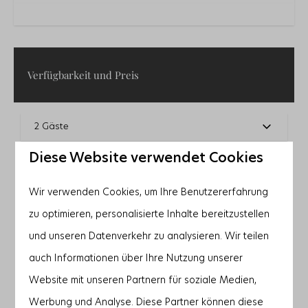
Verfügbarkeit und Preis
2 Gäste
Diese Website verwendet Cookies
Do
08-10-2026
So
11-10-2026
Wir verwenden Cookies, um Ihre Benutzererfahrung
Mi
Do
Fr
7 Okt
8 Okt
9 Okt
zu optimieren, personalisierte Inhalte bereitzustellen
—
—
—
1 Nacht
und unseren Datenverkehr zu analysieren. Wir teilen
auch Informationen über Ihre Nutzung unserer
—
—
—
2 Nächte
Website mit unseren Partnern für soziale Medien,
—
1.605 €
1.734 €
3 Nächte
Werbung und Analyse. Diese Partner können diese