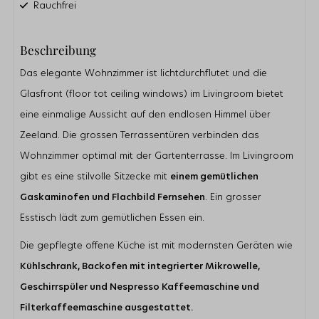
Rauchfrei
Badezimmer
Beschreibung
Dusche
Badewanne
Das elegante Wohnzimmer ist lichtdurchflutet und die
Dusche in Badewanne
Glasfront (floor tot ceiling windows) im Livingroom bietet
Doppelwaschbecken
Gästetoilette
eine einmalige Aussicht auf den endlosen Himmel über
Zeeland. Die grossen Terrassentüren verbinden das
Außenbereich
Wohnzimmer optimal mit der Gartenterrasse. Im Livingroom
Parkplatz direkt am Haus
gibt es eine stilvolle Sitzecke mit
einem gemütlichen
Abstellraum für Fahrräder
Garten
Gaskaminofen und Flachbild Fernsehen
. Ein grosser
Terrasse
Esstisch lädt zum gemütlichen Essen ein.
Küche
Die gepflegte offene Küche ist mit modernsten Geräten wie
Kühlschrank
Kühlschrank, Backofen mit integrierter Mikrowelle,
Nespresso Kaffeemachine
Geschirrspüler und Nespresso Kaffeemaschine und
Filterkaffeemaschine
Kombi-Mikrowelle
Filterkaffeemaschine ausgestattet.
Geschirrspülmaschine