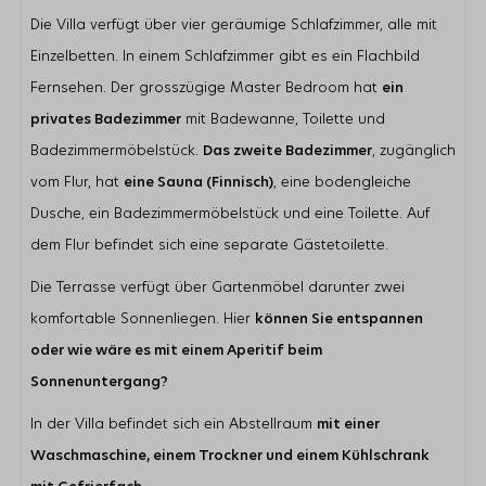
Die Villa verfügt über vier geräumige Schlafzimmer, alle mit
Lage
Einzelbetten. In einem Schlafzimmer gibt es ein Flachbild
Nur wenige Gehminuten vom Banjaardstrand entfernt
Fernsehen. Der grosszügige Master Bedroom hat
ein
Nicht direkt am Wasser
In der Dünenlandschaft
privates Badezimmer
mit Badewanne, Toilette und
Badezimmermöbelstück.
Das zweite Badezimmer
, zugänglich
Schlafzimmer
vom Flur, hat
eine Sauna (Finnisch)
, eine bodengleiche
Anzahl Einzelbetten: 8
Dusche, ein Badezimmermöbelstück und eine Toilette. Auf
Schlafzimmer mit En-Suite Badezimmer: 1
Anzahl Schlafzimmer mit Fernseher: 1
dem Flur befindet sich eine separate Gästetoilette.
Wohnbereich
Die Terrasse verfügt über Gartenmöbel darunter zwei
Flatscreen TV
komfortable Sonnenliegen. Hier
können Sie entspannen
Zusätzliche ausländische Kanäle
oder wie wäre es mit einem Aperitif beim
Gaskamin
Sonnenuntergang?
In der Villa befindet sich ein Abstellraum
mit einer
Waschmaschine, einem Trockner und einem Kühlschrank