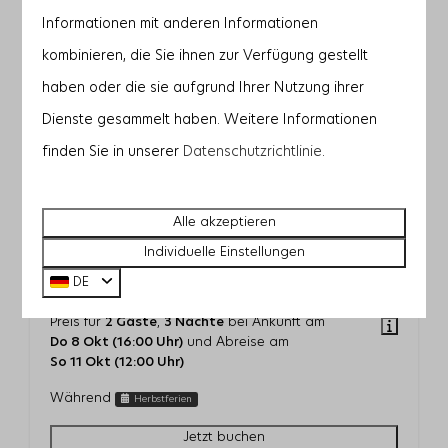
Informationen mit anderen Informationen
—
1.967 €
1.918 €
4 Nächte
kombinieren, die Sie ihnen zur Verfügung gestellt
—
2.150 €
2.101 €
5 Nächte
haben oder die sie aufgrund Ihrer Nutzung ihrer
Dienste gesammelt haben. Weitere Informationen
—
2.334 €
2.373 €
6 Nächte
finden Sie in unserer
Datenschutzrichtlinie
.
—
2.343 €
2.378 €
7 Nächte
Alle akzeptieren
Individuelle Einstellungen
DE
Duinvallei 05 | De Groote Duynen
1.605 €
Preis für
2 Gäste
,
3 Nächte
bei Ankunft am
Do 8 Okt (16:00 Uhr)
und Abreise am
So 11 Okt (12:00 Uhr)
Während
Herbstferien
Jetzt buchen