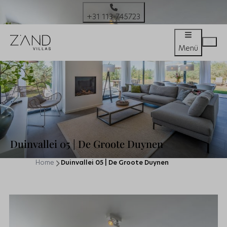
+31 113-745723
Menü
Duinvallei 05 | De Groote Duynen
Home
Duinvallei 05 | De Groote Duynen