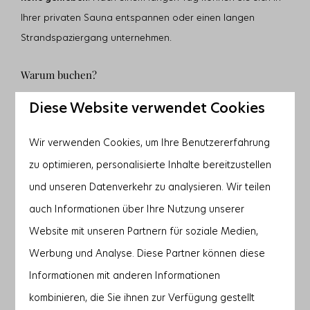
Ihrer privaten Sauna entspannen oder einen langen
Strandspaziergang unternehmen.
Warum buchen?
Ruhe und Stille:
Lassen Sie sich von der frischen
Diese Website verwendet Cookies
Meeresluft und der weiten Aussicht inspirieren.
Komplett ausgestattet:
Die Luxusvillen sind mit allem
Luxus und Komfort ausgestattet, inklusive
Wir verwenden Cookies, um Ihre Benutzererfahrung
superschnellem WLAN.
zu optimieren, personalisierte Inhalte bereitzustellen
Optimale Balance:
Kombinieren Sie Arbeitstage mit
langen Strandspaziergängen oder einem Wellness-
und unseren Datenverkehr zu analysieren. Wir teilen
Moment in Ihrer
eigenen Sauna
.
5*-Service:
Nutzen Sie unsere umfangreichen
auch Informationen über Ihre Nutzung unserer
Serviceleistungen
, wie z. B. unseren Brötchenservice,
Website mit unseren Partnern für soziale Medien,
Einkaufsservice und In-Home-Cooking.
Entspannung:
Vergessen Sie die Hektik des Alltags mit
Werbung und Analyse. Diese Partner können diese
unseren
Body&Mind-Specials
, wie z.B. einer Yoga-
Informationen mit anderen Informationen
Session am Meer oder einem aktiven Personal Training.
Auf der Suche nach Inspiration?
kombinieren, die Sie ihnen zur Verfügung gestellt