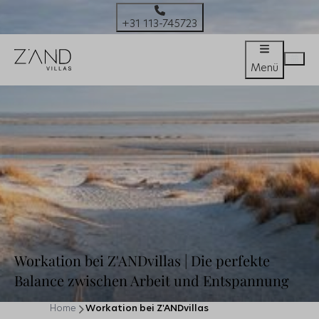
+31 113-745723
Menü
Workation bei Z'ANDvillas | Die perfekte
Balance zwischen Arbeit und Entspannung
Home
Workation bei Z'ANDvillas