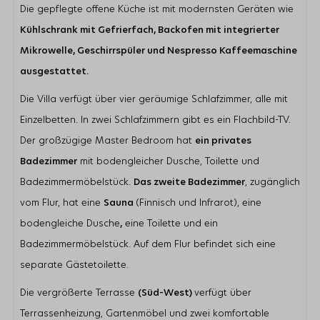
Die gepflegte offene Küche ist mit modernsten Geräten wie
Nespresso Kaffeemachine
Kombi-Mikrowelle
Kühlschrank mit Gefrierfach, Backofen mit integrierter
Geschirrspülmaschine
Mikrowelle, Geschirrspüler und Nespresso Kaffeemaschine
Lage
ausgestattet.
Garten in Südlage
Die Villa verfügt über vier geräumige Schlafzimmer, alle mit
Nur wenige Gehminuten vom Banjaardstrand entfernt
Einzelbetten. In zwei Schlafzimmern gibt es ein Flachbild-TV.
Am Wasser
Der großzügige Master Bedroom hat
ein privates
Schlafzimmer
Badezimmer
mit bodengleicher Dusche, Toilette und
Anzahl Doppelbetten: 4
Badezimmermöbelstück.
Das zweite Badezimmer
, zugänglich
Anzahl Schlafzimmer mit Fernseher: 2
vom Flur, hat eine
Sauna
(Finnisch und Infrarot), eine
Wohnbereich
bodengleiche Dusche
,
eine Toilette und ein
Flatscreen TV
Badezimmermöbelstück. Auf dem Flur befindet sich eine
Zusätzliche ausländische Kanäle
separate Gästetoilette.
Bluetooth speaker
Gaskamin
Die vergrößerte Terrasse
(Süd-West)
verfügt über
Mückengitter an der Terrassentür
Terrassenheizung, Gartenmöbel und zwei komfortable