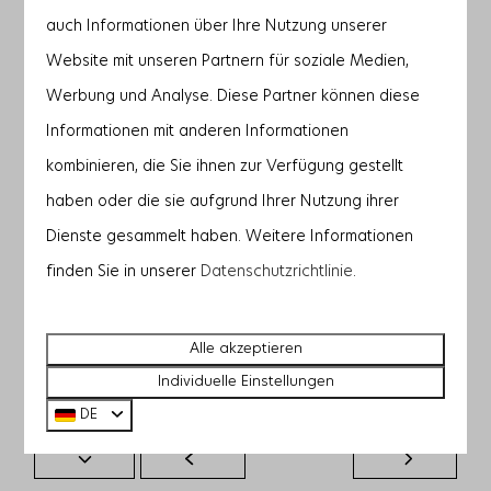
auch Informationen über Ihre Nutzung unserer
So
Mo
Di
11 Okt
12 Okt
13 Okt
Website mit unseren Partnern für soziale Medien,
—
—
—
1 Nacht
Werbung und Analyse. Diese Partner können diese
Informationen mit anderen Informationen
—
—
—
2 Nächte
kombinieren, die Sie ihnen zur Verfügung gestellt
—
—
—
3 Nächte
haben oder die sie aufgrund Ihrer Nutzung ihrer
Dienste gesammelt haben. Weitere Informationen
—
1.457 €
—
4 Nächte
finden Sie in unserer
Datenschutzrichtlinie
.
—
—
—
5 Nächte
—
—
—
6 Nächte
Alle akzeptieren
Individuelle Einstellungen
—
—
—
7 Nächte
DE