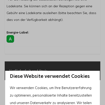
Ladekarte. Sie können sich an der Rezeption gegen eine
Gebühr eine Ladekarte ausleihen (bitte beachten Sie, dass
dies von der Verfügbarkeit abhängt).
Energie-Label:
Verfügbarkeit und Preis
Diese Website verwendet Cookies
Wir verwenden Cookies, um Ihre Benutzererfahrung
2 Gäste
zu optimieren, personalisierte Inhalte bereitzustellen
Mo
12-10-2026
Fr
16-10-2026
und unseren Datenverkehr zu analysieren. Wir teilen