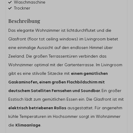
Waschmaschine
Trockner
Solarzellen
Beschreibung
W-LAN (kostenlos)
Rauchfrei
Das elegante Wohnzimmer ist lichtdurchflutet und die
Badezimmer
Glasfront (floor tot ceiling windows) im Livingroom bietet
Dusche
eine einmalige Aussicht auf den endlosen Himmel über
Waschbecken
Zeeland. Die großen Terrassentüren verbinden das
Gästetoilette
Wohnzimmer optimal mit der Gartenterrasse. Im Livingroom
Außenbereich
gibt es eine stilvolle Sitzecke mit
einem gemütlichen
Parkplatz direkt am Haus
Gaskaminofen, einem großen Flachbildschirm mit
Abstellraum für Fahrräder
deutschem Satelliten Fernsehen und Soundbar.
Ein großer
Garten
Terrasse
Esstisch lädt zum gemütlichen Essen ein. Die Glasfront ist mit
Terrassenheizung
elektrisch betriebenen Rollos
ausgestattet. Für angenehm
Terrassendielen
kühle Temperaturen im Hochsommer sorgt im Wohnzimmer
Küche
die
Klimaanlage
.
Kühlschrank mit Gefrierfach