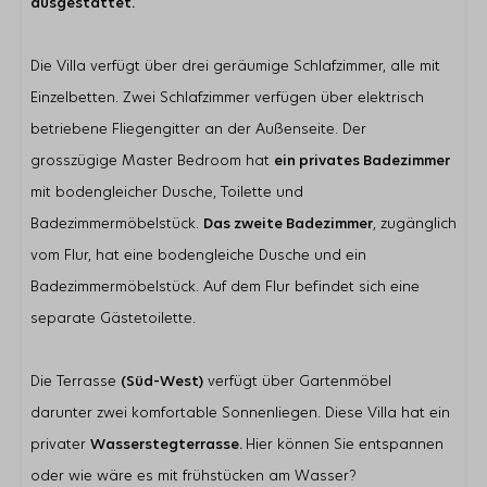
ausgestattet.
Nur wenige Gehminuten vom Banjaardstrand entfernt
Am Wasser
Die Villa verfügt über drei geräumige Schlafzimmer, alle mit
Schlafzimmer
Einzelbetten. Zwei Schlafzimmer verfügen über elektrisch
Anzahl Einzelbetten: 6
betriebene Fliegengitter an der Außenseite. Der
Schlafzimmer mit En-Suite Badezimmer: 1
grosszügige Master Bedroom hat
Anzahl der Schlafzimmer mit Mückengitter: 1
ein privates Badezimmer
mit bodengleicher Dusche, Toilette und
Wohnbereich
Badezimmermöbelstück.
Das zweite Badezimmer
, zugänglich
Flatscreen TV
vom Flur, hat eine bodengleiche Dusche und ein
Zusätzliche ausländische Kanäle
Gaskamin
Badezimmermöbelstück. Auf dem Flur befindet sich eine
Mückengitter an der Terrassentür
separate Gästetoilette.
Die Terrasse
(Süd-West)
verfügt über Gartenmöbel
darunter zwei komfortable Sonnenliegen. Diese Villa hat ein
privater
Wasserstegterrasse.
Hier können Sie entspannen
oder wie wäre es mit frühstücken am Wasser?