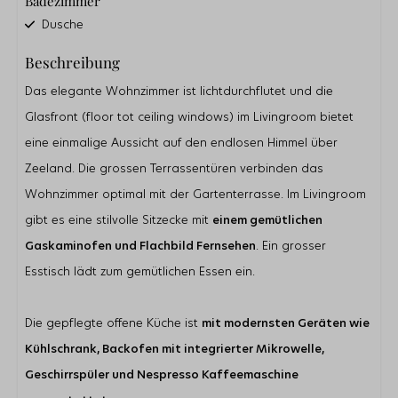
Badezimmer
Dusche
Doppelwaschbecken
Beschreibung
Gästetoilette
Das elegante Wohnzimmer ist lichtdurchflutet und die
Außenbereich
Glasfront (floor tot ceiling windows) im Livingroom bietet
Parkplatz direkt am Haus
Abstellraum für Fahrräder
eine einmalige Aussicht auf den endlosen Himmel über
Garten
Zeeland. Die grossen Terrassentüren verbinden das
Terrasse
Wohnzimmer optimal mit der Gartenterrasse. Im Livingroom
Terrassendielen
gibt es eine stilvolle Sitzecke mit
einem gemütlichen
Küche
Gaskaminofen und Flachbild Fernsehen
. Ein grosser
Kühlschrank
Esstisch lädt zum gemütlichen Essen ein.
Nespresso Kaffeemachine
Filterkaffeemaschine
Kombi-Mikrowelle
Die gepflegte offene Küche ist
mit modernsten Geräten wie
Geschirrspülmaschine
Kühlschrank, Backofen mit integrierter Mikrowelle,
Lage
Geschirrspüler und Nespresso Kaffeemaschine
Garten in Südlage