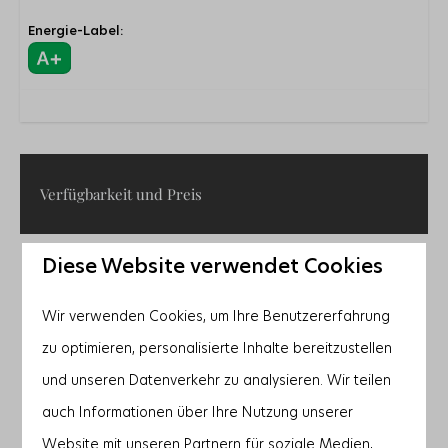
Energie-Label:
Verfügbarkeit und Preis
Diese Website verwendet Cookies
2 Gäste
Wir verwenden Cookies, um Ihre Benutzererfahrung
Fr
28-08-2026
So
30-08-2026
zu optimieren, personalisierte Inhalte bereitzustellen
Do
Fr
Sa
und unseren Datenverkehr zu analysieren. Wir teilen
27 Aug
28 Aug
29 Aug
auch Informationen über Ihre Nutzung unserer
—
—
—
1 Nacht
Website mit unseren Partnern für soziale Medien,