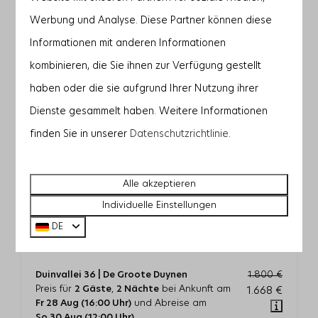
—
1.668 €
—
2 Nächte
Werbung und Analyse. Diese Partner können diese
Informationen mit anderen Informationen
—
1.602 €
—
3 Nächte
kombinieren, die Sie ihnen zur Verfügung gestellt
—
—
—
4 Nächte
haben oder die sie aufgrund Ihrer Nutzung ihrer
Dienste gesammelt haben. Weitere Informationen
—
—
—
5 Nächte
finden Sie in unserer
Datenschutzrichtlinie
.
—
—
—
6 Nächte
—
—
—
7 Nächte
Alle akzeptieren
Individuelle Einstellungen
DE
Duinvallei 36 | De Groote Duynen
1.800 €
Preis für
2 Gäste
,
2 Nächte
bei Ankunft am
1.668 €
Fr 28 Aug (16:00 Uhr)
und Abreise am
So 30 Aug (12:00 Uhr)