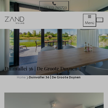
+31 113-745723
Menü
Duinvallei 36 | De Groote Duynen
Home
Duinvallei 36 | De Groote Duynen