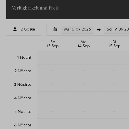
Verfügbarkeit und Preis
2 Gäste
Mi
16-09-2026
Sa
19-09-2
So
Mo
Di
13 Sep
14 Sep
15 Sep
—
—
—
1 Nacht
—
—
—
2 Nächte
—
—
—
3 Nächte
—
—
—
4 Nächte
—
—
—
5 Nächte
—
—
—
6 Nächte