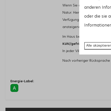
Wenn Sie die Terrassentüren i
anderen Infor
Natur. Hier stehen Ihnen ein 
oder die sie 
Verfügung. Der großzügige Ga
Informationen
ansteigende Dünen, Strandha
Im Haus befindet sich ein Abst
Kühl/gefrierschrank
. Ihnen s
Alle akzeptiere
In jeder Villa gibt es ein Sta
Nach vorheriger Rücksprache is
Energie-Label: