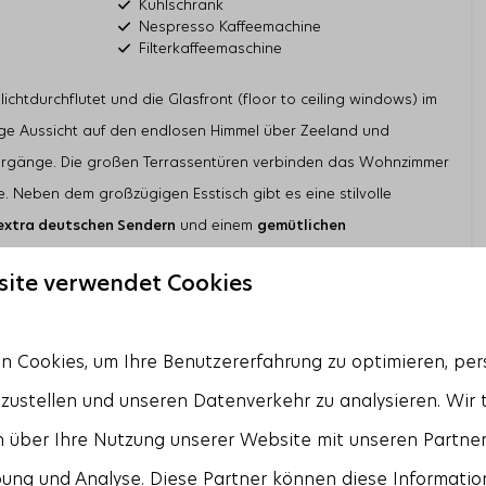
Kühlschrank
Nespresso Kaffeemachine
Filterkaffeemaschine
Kombi-Mikrowelle
Geschirrspülmaschine
chtdurchflutet und die Glasfront (floor to ceiling windows) im
lige Aussicht auf den endlosen Himmel über Zeeland und
Schlafzimmer
rgänge. Die großen Terrassentüren verbinden das Wohnzimmer
om
Anzahl Einzelbetten: 8
Anzahl der Schlafzimmer mit Mückengitter: 2
e. Neben dem großzügigen Esstisch gibt es eine stilvolle
 extra deutschen Sendern
und einem
gemütlichen
site verwendet Cookies
st mit modernsten Geräten wie
Backofen mit integrierter
anäle
nd
Nespresso Kaffeemaschine
ausgestattet.
 Cookies, um Ihre Benutzererfahrung zu optimieren, pers
roßzügige Schlafzimmer und zwei moderne Badezimmer. Der
tzustellen und unseren Datenverkehr zu analysieren. Wir 
t ein privates Badezimmer mit bodengleicher Dusche, Toilette
eite Badezimmer verfügt über eine bodengleiche Dusche und
 über Ihre Nutzung unserer Website mit unseren Partnern
em Flur befindet sich eine separate Gästetoilette.
ung und Analyse. Diese Partner können diese Informatio