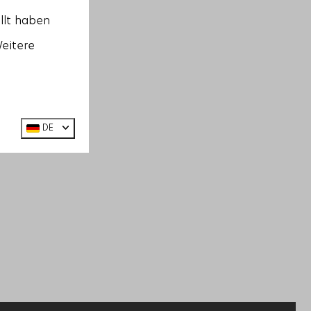
llt haben
Weitere
DE