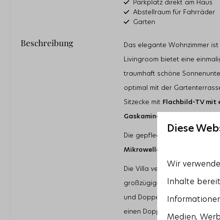
Parkplatz direkt am Haus
Abstellraum für Fahrräder
Garten
Terrasse
Beschreibung
Das elegante Wohnzimmer ist li
Livingroom bietet eine einma
Lage
traumhaft schöne Sonnenunte
Nur wenige Gehminuten v
Banjaardstrand entfernt
optimal mit der Gartenterrass
Am Wasser
Sitzecke mit
Flachbild-TV mit
Gaskaminofen
.
Wohnbereich
Diese Web
Flatscreen TV
Die gepflegte offene Küche i
Zusätzliche ausländische K
Mikrowelle, Geschirrspüler
u
Gaskamin
Wir verwenden
Die Villa verfügt über vier g
Inhalte berei
großzügige Master Bedroom ha
und Doppelwaschtisch. Das zw
Informationen
einen Doppelwaschtisch. Auf d
Medien, Werb