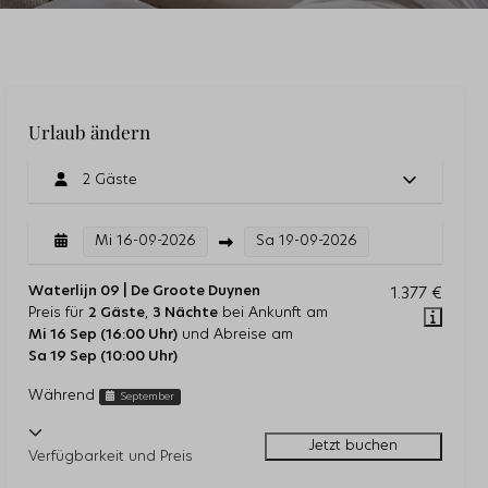
Urlaub ändern
2 Gäste
Mi
16-09-2026
Sa
19-09-2026
Waterlijn 09 | De Groote Duynen
1.377 €
Preis für
2 Gäste
,
3 Nächte
bei Ankunft am
Mi 16 Sep (16:00 Uhr)
und Abreise am
Sa 19 Sep (10:00 Uhr)
Während
September
Jetzt buchen
Verfügbarkeit und Preis