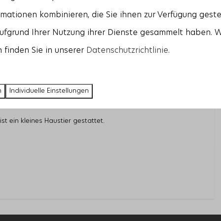
m Wohnzimmer öffnen, betreten Sie die Terrasse mitten in der
mationen kombinieren, die Sie ihnen zur Verfügung geste
großer Esstisch und
zwei komfortable Sonnenliegen
zur
aufgrund Ihrer Nutzung ihrer Dienste gesammelt haben. 
rten grenzt an eine Gewässeranlage und ist in sanft
 finden Sie in unserer
Datenschutzrichtlinie
.
fer und Dünensträucher eingebettet.
ellraum mit einer
Waschmaschine, Trockner
und
Extra
tehen zwei Parkplätze zur Verfügung.
n
Individuelle Einstellungen
ndard-Kinderbett und einen Hochstuhl.
t ein kleines Haustier gestattet.