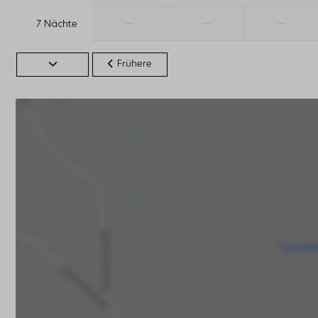
—
—
—
7 Nächte
Frühere