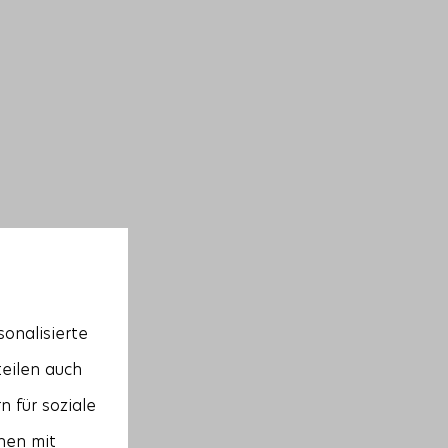
onalisierte
teilen auch
 für soziale
nen mit