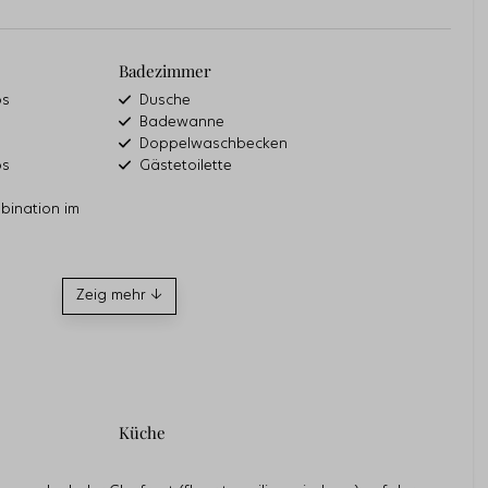
Badezimmer
os
Dusche
Badewanne
Doppelwaschbecken
os
Gästetoilette
mbination im
Zeig mehr ↓
Küche
Kühlschrank
Nespresso Kaffeemachine