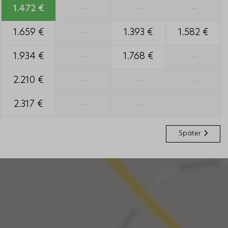
1.472 €
—
—
—
1.659 €
—
1.393 €
1.582 €
1.934 €
—
1.768 €
—
2.210 €
—
—
—
2.317 €
—
—
—
Später