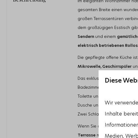
Im eleganten Wohnzimmer hat 
Garten
gesamten Breite einen wund
Terrasse
Glaswindschutz auf der Te
großen Terrassentüren verbi
dem großzügigen Esstisch gibt 
Lage
Sendern
und einem
gemütlic
Garten in Südlage
elektrisch betriebenen Rollos
Nur wenige Gehminuten v
Banjaardstrand entfernt
Die gepflegte offene Küche i
Freie Sicht über die Polder
Am Wasser
Mikrowelle, Geschirrspüler
u
Wohnbereich
Das exklusive Ferienhaus ver
Diese Web
Flatscreen TV
Badezimmer. Der großzügige 
Zusätzliche ausländische K
Toilette und Doppelwaschtisc
Gaskamin
Wir verwenden
Mückengitter an der Terra
Dusche und einen Doppelwascht
Inhalte berei
Zwei Schlafzimmer sind ausges
Informationen
Wenn Sie die Terrassentüren 
Terrasse
mit
Glas-Windschut
Medien, Werb