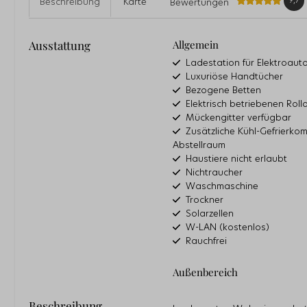
9,7
Beschreibung
Karte
Bewertungen
Ausstattung
Allgemein
Ladestation für Elektroaut
Luxuriöse Handtücher
Bezogene Betten
Elektrisch betriebenen Roll
Mückengitter verfügbar
Zusätzliche Kühl-Gefrierko
Abstellraum
Haustiere nicht erlaubt
Nichtraucher
Waschmaschine
Trockner
Solarzellen
W-LAN (kostenlos)
Rauchfrei
Außenbereich
Parkplatz direkt am Haus
Beschreibung
Abstellraum für Fahrräder