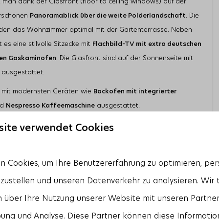
man dank der Glasfront (floor to ceiling windows) auf der
Kombi-Mikrowelle
erschönen
Panoramablick über die weite Polderlandschaft
. Die
Geschirrspülmaschine
rrasse
nden das Wohnzimmer optimal mit der Gartenterrasse. Neben
es eine stilvolle Sitzecke mit
Flachbild-TV
mit extra deutschen
Schlafzimmer
hen Gaskaminofen
. Die Glasfront sind auf der Sonnenseite mit
Anzahl Einzelbetten: 2
om
ausgestattet.
Anzahl Doppelbetten: 2
Schlafzimmer mit En-Suite Badezimmer: 1
st mit modernsten Geräten wie
Backofen mit integrierter
landschaft
Anzahl Schlafzimmer mit Fernseher: 2
Anzahl der Schlafzimmer mit Mückengitter: 3
nd
Nespresso Kaffeemaschine
ausgestattet.
fügt über drei geräumige Schlafzimmer und zwei moderne
site verwendet Cookies
Master Bedroom hat ein privates Badezimmer mit Badewanne,
anäle
h. Das zweite Badezimmer verfügt über eine bodengleiche
 Cookies, um Ihre Benutzererfahrung zu optimieren, pers
ssentür
isch. Auf dem Flur befindet sich eine separate Gästetoilette.
tzustellen und unseren Datenverkehr zu analysieren. Wir 
tattet mit ein
Flachbild-TV
mit extra deutschen Sendern.
 über Ihre Nutzung unserer Website mit unseren Partnern
im Wohnzimmer öffnen, wird die
extra große und sonnige
z
zum Wohnraum im Freien. Hier stehen Ihnen ein großer design
ung und Analyse. Diese Partner können diese Informatio