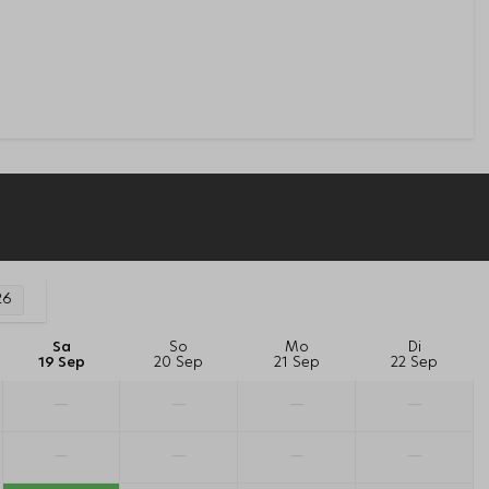
26
Sa
So
Mo
Di
19 Sep
20 Sep
21 Sep
22 Sep
—
—
—
—
—
—
—
—