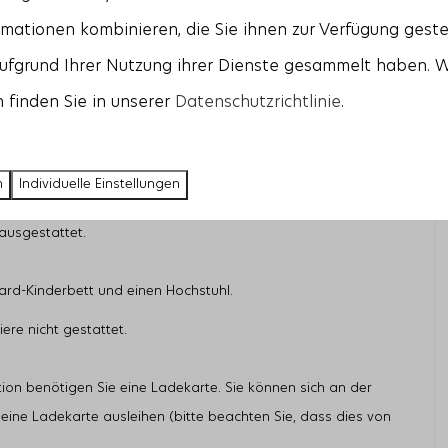
table Sonnenliegen
zur Verfügung. Der großzügige Garten
mationen kombinieren, die Sie ihnen zur Verfügung geste
e und ist in sanft ansteigende Dünen, Strandhafer und
aufgrund Ihrer Nutzung ihrer Dienste gesammelt haben. 
 Dank der
Lage auf der Südseite
findet man hier immer einen
 finden Sie in unserer
Datenschutzrichtlinie
.
ellraum mit einer
Waschmaschine,
einem
Trockner
und ein
rschrank.
Ihnen stehen zwei Parkplätze zur Verfügung.
n
Individuelle Einstellungen
ation für Elektroauto*,
die nur mit einem Pass und gegen eine
ausgestattet.
ndard-Kinderbett und einen Hochstuhl.
iere nicht gestattet.
ion benötigen Sie eine Ladekarte. Sie können sich an der
ine Ladekarte ausleihen (bitte beachten Sie, dass dies von