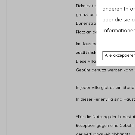
Picknick-tisch und zwei
komfor
anderen Infor
grenzt an eine Gewässeranlag
oder die sie 
Dünensträucher eingebettet.
Informationen
Platz an der Sonne.
Im Haus befindet sich ein Abst
zusätzlicher Kühl-
und
Gefrie
Alle akzeptiere
Diese Villa ist mit einer
Ladest
Gebühr genutzt werden kann 
In jeder Villa gibt es ein Sta
In dieser Ferienvilla sind Haust
*Für die Nutzung der Ladestat
Rezeption gegen eine Gebühr e
der Verfügbarkeit abhängt).