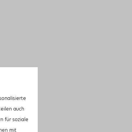
onalisierte
teilen auch
 für soziale
nen mit