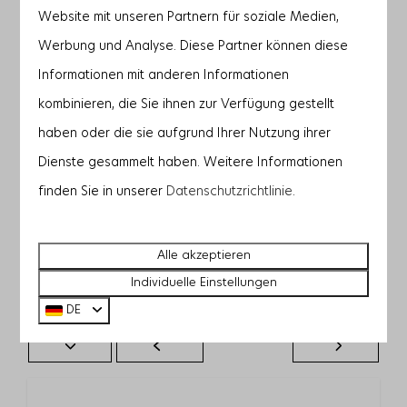
27 Aug
28 Aug
29 Aug
Website mit unseren Partnern für soziale Medien,
—
—
—
1 Nacht
Werbung und Analyse. Diese Partner können diese
Informationen mit anderen Informationen
—
1.875 €
—
2 Nächte
kombinieren, die Sie ihnen zur Verfügung gestellt
—
1.801 €
—
3 Nächte
haben oder die sie aufgrund Ihrer Nutzung ihrer
Dienste gesammelt haben. Weitere Informationen
—
—
—
4 Nächte
finden Sie in unserer
Datenschutzrichtlinie
.
—
—
—
5 Nächte
—
—
—
6 Nächte
Alle akzeptieren
Individuelle Einstellungen
—
—
—
7 Nächte
DE