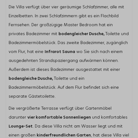
Geschirrspülmaschine
Die Villa verfügt über vier geräumige Schlafzimmer, alle mit
Quooker
Einzelbetten. In zwei Schlafzimmern gibt es ein Flachbild
Lage
Fernsehen. Der großzügige Master Bedroom hat ein
Garten in Südlage
privates Badezimmer mit
bodengleicher Dusche,
Toilette und
Nur wenige Gehminuten vom Banjaardstrand entfernt
Badezimmermöbelstück. Das zweite Badezimmer, zugänglich
Nicht direkt am Wasser
vom Flur, hat eine
In der Dünenlandschaft
Infrarot Sauna
wo Sie sich nach einem
Ruhige Lage
ausgedehnten Strandspaziergang aufwärmen können.
Außerdem ist dieses Badezimmer ausgestattet mit einer
Schlafzimmer
bodengleiche Dusche,
Toilette und ein
Anzahl Einzelbetten: 8
Schlafzimmer mit En-Suite Badezimmer: 1
Badezimmermöbelstück. Auf dem Flur befindet sich eine
Anzahl Schlafzimmer mit Fernseher: 2
separate Gästetoilette.
Wohnbereich
Die vergrößerte Terrasse verfügt über Gartenmöbel
Flatscreen TV
darunter
vier komfortable Sonnenliegen
und komfortables
Zusätzliche ausländische Kanäle
Lounge-Set
. Da diese Villa nicht am Wasser liegt und mit
Gaskamin
einen großen
kinderfreundlichen Garten
, hat diese Villa viel