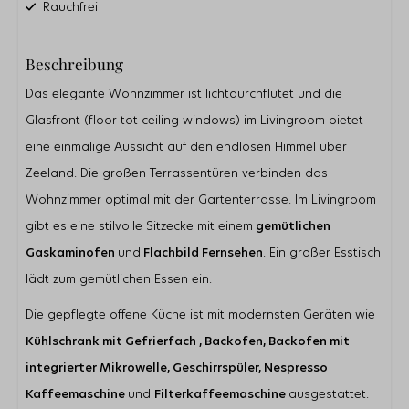
Rauchfrei
Badezimmer
Beschreibung
Dusche
Toilette
Das elegante Wohnzimmer ist lichtdurchflutet und die
Doppelwaschbecken
Glasfront (floor tot ceiling windows) im Livingroom bietet
Gästetoilette
eine einmalige Aussicht auf den endlosen Himmel über
Außenbereich
Zeeland. Die großen Terrassentüren verbinden das
Parkplatz direkt am Haus
Wohnzimmer optimal mit der Gartenterrasse. Im Livingroom
Loungeset
gibt es eine stilvolle Sitzecke mit einem
gemütlichen
Abstellraum für Fahrräder
Teilweise umzäunter Garten
Gaskaminofen
und
Flachbild Fernsehen
. Ein großer Esstisch
Terrasse
lädt zum gemütlichen Essen ein.
Küche
Die gepflegte offene Küche ist mit modernsten Geräten wie
Kühlschrank mit Gefrierfach
Kühlschrank mit Gefrierfach , Backofen, Backofen mit
Nespresso Kaffeemachine
integrierter Mikrowelle, Geschirrspüler, Nespresso
Filterkaffeemaschine
Backofen
Kaffeemaschine
und
Filterkaffeemaschine
ausgestattet.
Kombi-Mikrowelle