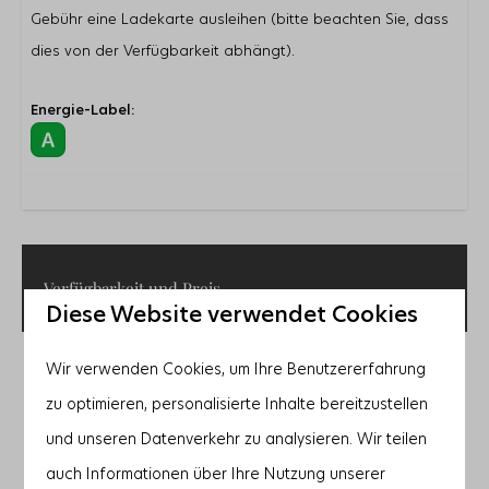
Gebühr eine Ladekarte ausleihen (bitte beachten Sie, dass
dies von der Verfügbarkeit abhängt).
Energie-Label:
Verfügbarkeit und Preis
Diese Website verwendet Cookies
Wir verwenden Cookies, um Ihre Benutzererfahrung
2 Gäste
zu optimieren, personalisierte Inhalte bereitzustellen
Fr
28-08-2026
So
30-08-2026
und unseren Datenverkehr zu analysieren. Wir teilen
auch Informationen über Ihre Nutzung unserer
Do
Fr
Sa