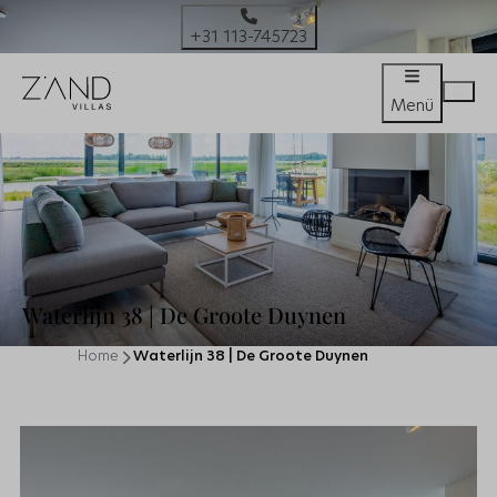
+31 113-745723
Menü
Waterlijn 38 | De Groote Duynen
Home
Waterlijn 38 | De Groote Duynen