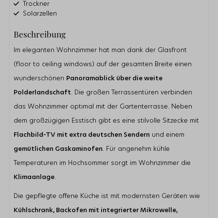
Trockner
Solarzellen
W-LAN (kostenlos)
Beschreibung
Rauchfrei
Im eleganten Wohnzimmer hat man dank der Glasfront
Badezimmer
(floor to ceiling windows) auf der gesamten Breite einen
Dusche
Doppelwaschbecken
wunderschönen
Panoramablick über die weite
Gästetoilette
Polderlandschaft
. Die großen Terrassentüren verbinden
das Wohnzimmer optimal mit der Gartenterrasse. Neben
Außenbereich
dem großzügigen Esstisch gibt es eine stilvolle Sitzecke mit
Parkplatz direkt am Haus
Abstellraum für Fahrräder
Flachbild-TV
mit extra deutschen Sendern
und einem
Garten
gemütlichen Gaskaminofen
. Für angenehm kühle
Terrasse
Terrassendielen
Temperaturen im Hochsommer sorgt im Wohnzimmer die
Klimaanlage
.
Küche
Die gepflegte offene Küche ist mit modernsten Geräten wie
Kühlschrank
Nespresso Kaffeemachine
Kühlschrank, Backofen mit integrierter Mikrowelle,
Filterkaffeemaschine