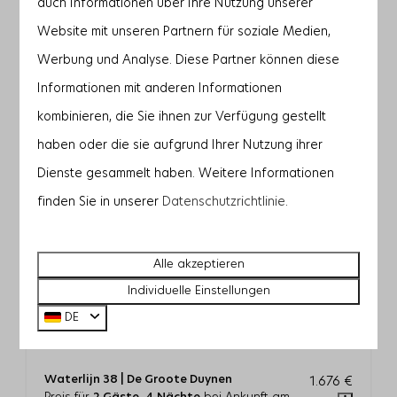
auch Informationen über Ihre Nutzung unserer
—
—
—
1 Nacht
Website mit unseren Partnern für soziale Medien,
—
—
—
2 Nächte
Werbung und Analyse. Diese Partner können diese
Informationen mit anderen Informationen
—
—
—
3 Nächte
kombinieren, die Sie ihnen zur Verfügung gestellt
—
1.676 €
—
4 Nächte
haben oder die sie aufgrund Ihrer Nutzung ihrer
Dienste gesammelt haben. Weitere Informationen
—
—
—
5 Nächte
finden Sie in unserer
Datenschutzrichtlinie
.
—
—
—
6 Nächte
—
—
—
7 Nächte
Alle akzeptieren
Individuelle Einstellungen
DE
Waterlijn 38 | De Groote Duynen
1.676 €