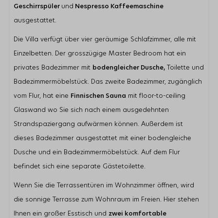
Geschirrspüler
und
Nespresso Kaffeemaschine
Kombi-Mikrowelle
Geschirrspülmaschine
ausgestattet.
Lage
Die Villa verfügt über vier geräumige Schlafzimmer, alle mit
Garten in Südlage
Einzelbetten. Der grosszügige Master Bedroom hat ein
Nur wenige Gehminuten vom Banjaardstrand entfernt
privates Badezimmer mit
bodengleicher Dusche,
Toilette und
Freie Sicht über die Polderlandschaft
Badezimmermöbelstück. Das zweite Badezimmer, zugänglich
Schlafzimmer
vom Flur, hat eine
Finnischen Sauna
mit floor-to-ceiling
Anzahl Einzelbetten: 8
Glaswand wo Sie sich nach einem ausgedehnten
Strandspaziergang aufwärmen können. Außerdem ist
Wohnbereich
dieses Badezimmer ausgestattet mit einer bodengleiche
Flatscreen TV
Zusätzliche ausländische Kanäle
Dusche und ein Badezimmermöbelstück. Auf dem Flur
Gaskamin
befindet sich eine separate Gästetoilette.
Wenn Sie die Terrassentüren im Wohnzimmer öffnen, wird
die sonnige Terrasse zum Wohnraum im Freien. Hier stehen
Ihnen ein großer Esstisch und
zwei komfortable