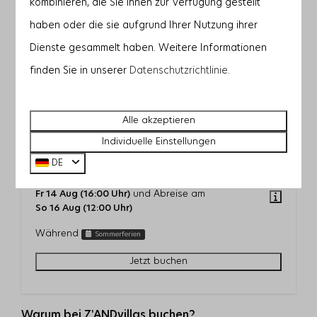
kombinieren, die Sie ihnen zur Verfügung gestellt
—
—
—
5 Nächte
haben oder die sie aufgrund Ihrer Nutzung ihrer
—
—
—
6 Nächte
Dienste gesammelt haben. Weitere Informationen
—
—
—
finden Sie in unserer
Datenschutzrichtlinie
.
7 Nächte
Alle akzeptieren
Individuelle Einstellungen
DE
Zandbank 14 | De Groote Duynen
1.940 €
Preis für
2 Gäste
,
2 Nächte
bei Ankunft am
1.729 €
Fr 14 Aug (16:00 Uhr)
und Abreise am
So 16 Aug (12:00 Uhr)
Während
Sommerferien
Jetzt buchen
Warum bei Z'ANDvillas buchen?