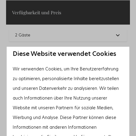
Verfügbarkeit und Preis
2 Gäste
Fr
14-08-2026
So
16-08-2026
Diese Website verwendet Cookies
Do
Fr
Sa
Wir verwenden Cookies, um Ihre Benutzererfahrung
13 Aug
14 Aug
15 Aug
zu optimieren, personalisierte Inhalte bereitzustellen
—
—
—
1 Nacht
und unseren Datenverkehr zu analysieren. Wir teilen
—
1.729 €
1.729 €
2 Nächte
auch Informationen über Ihre Nutzung unserer
Website mit unseren Partnern für soziale Medien,
—
1.692 €
—
3 Nächte
Werbung und Analyse. Diese Partner können diese
—
—
—
4 Nächte
Informationen mit anderen Informationen