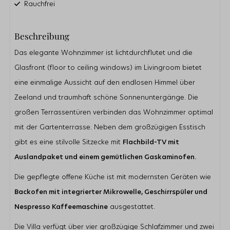
Rauchfrei
Badezimmer
Beschreibung
Dusche
Doppelwaschbecken
Das elegante Wohnzimmer ist lichtdurchflutet und die
Gästetoilette
Glasfront (floor to ceiling windows) im Livingroom bietet
Außenbereich
eine einmalige Aussicht auf den endlosen Himmel über
Zeeland und traumhaft schöne Sonnenuntergänge. Die
Parkplatz direkt am Haus
Abstellraum für Fahrräder
großen Terrassentüren verbinden das Wohnzimmer optimal
Garten
mit der Gartenterrasse. Neben dem großzügigen Esstisch
Terrasse
gibt es eine stilvolle Sitzecke mit
Flachbild-TV mit
Küche
Auslandpaket und einem gemütlichen Gaskaminofen.
Kühlschrank
Nespresso Kaffeemachine
Die gepflegte offene Küche ist mit modernsten Geräten wie
Filterkaffeemaschine
Backofen mit integrierter Mikrowelle, Geschirrspüler und
Kombi-Mikrowelle
Nespresso Kaffeemaschine
ausgestattet.
Geschirrspülmaschine
Die Villa verfügt über vier großzügige Schlafzimmer und zwei