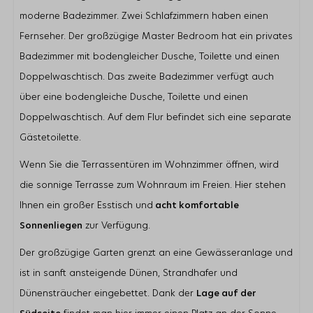
Lage
moderne Badezimmer. Zwei Schlafzimmern haben einen
Garten in Südlage
Nur wenige Gehminuten vom Banjaardstrand entfernt
Fernseher. Der großzügige Master Bedroom hat ein privates
Am Wasser
Badezimmer mit bodengleicher Dusche, Toilette und einen
Schlafzimmer
Doppelwaschtisch. Das zweite Badezimmer verfügt auch
über eine bodengleiche Dusche, Toilette und einen
Anzahl Einzelbetten: 8
Anzahl Schlafzimmer mit Fernseher: 2
Doppelwaschtisch. Auf dem Flur befindet sich eine separate
Gästetoilette.
Wohnbereich
Flatscreen TV
Wenn Sie die Terrassentüren im Wohnzimmer öffnen, wird
Zusätzliche ausländische Kanäle
die sonnige Terrasse zum Wohnraum im Freien. Hier stehen
Gaskamin
Ihnen ein großer Esstisch und
acht komfortable
Sonnenliegen
zur Verfügung.
Der großzügige Garten grenzt an eine Gewässeranlage und
ist in sanft ansteigende Dünen, Strandhafer und
Dünensträucher eingebettet. Dank der
Lage auf der