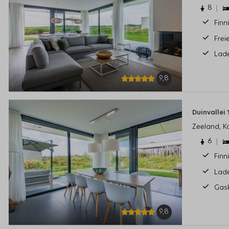
8
Finn
Frei
Lade
9,8
Duinvallei
Zeeland, 
6
Finn
Lade
Gas
9,8