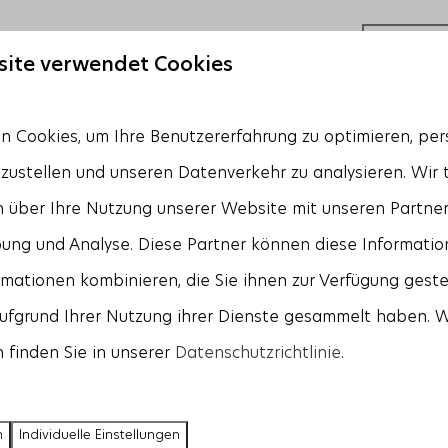
Mehr Ergebn
site verwendet Cookies
 Cookies, um Ihre Benutzererfahrung zu optimieren, pers
Dann kommen Sie und verbringen Sie Ihren Urlaub am Meer mit der gan
ßere Gruppen können bei Z'ANDvillas in unseren Ferienvillen für acht
tzustellen und unseren Datenverkehr zu analysieren. Wir 
unter anderem über einen Hochstuhl und ein Kinderbett. Außerdem gibt 
 über Ihre Nutzung unserer Website mit unseren Partnern
t spielen kann.
ung und Analyse. Diese Partner können diese Informatio
mationen kombinieren, die Sie ihnen zur Verfügung geste
✦
Z'AND Dienstleistungen
✦
aufgrund Ihrer Nutzung ihrer Dienste gesammelt haben. 
ßen. Informieren Sie sich über
Nutzen Sie unseren Lebensmittels
 finden Sie in unserer
Datenschutzrichtlinie
.
Sie sich während Ihres Urlaubs
Brötchenservice
, oder holen Sie
rgang in der Natur.
Spitzenrestaurants direkt in Ihre V
n
Individuelle Einstellungen