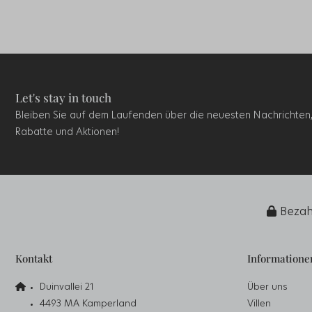
Let's stay in touch
Bleiben Sie auf dem Laufenden über die neuesten Nachrichten
Rabatte und Aktionen!
Bezahl
Kontakt
Informatione
Duinvallei 21
Über uns
4493 MA Kamperland
Villen