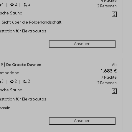
4 Nächte
4
2
2
2 Personen
ische Sauna
e Sicht über die Polderlandschaft
station für Elektroautos
Ansehen
 19 | De Groote Duynen
Ab
1.683 €
Kamperland
7 Nächte
3
2
2
2 Personen
ische Sauna
station für Elektroautos
kamin
Ansehen