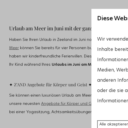
In der Dünenlandschaft (18)
Diese Web
Urlaub am Meer im Juni mit der ganzen Familie
Wir verwenden
Haben Sie Ihren Urlaub in Zeeland im Juni noch nicht gebucht? 
Meer
können Sie bereits für vier Personen buchen. Aber auch grö
Inhalte berei
haben wir kinderfreundliche Ferienvillen. Diese Villen verfügen 
Informationen
Ihr Kind während Ihres
Urlaubs im Juni am Meer nach Herzenslus
Medien, Werb
anderen Infor
✦
Z'AND Angebote für Körper und Geist
✦
oder die sie 
Sie können einen luxuriösen Urlaub am Meer in Z'ANDvillas genie
Informationen
unsere neuesten
Angebote für Körper und Geist
und entspannen 
bei einer Yogasitzung, Achtsamkeitsübungen oder einem Spazie
Alle akzeptiere