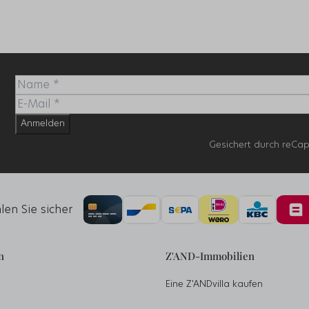
,
Anmelden
Gesichert durch reCa
en Sie sicher
n
Z'AND-Immobilien
Eine Z'ANDvilla kaufen