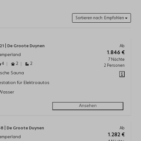
Sortieren nach: Empfohlen
1 | De Groote Duynen
Ab
1.846 €
Kamperland
7 Nächte
4
2
2
2 Personen
ische Sauna
station für Elektroautos
Wasser
Ansehen
38 | De Groote Duynen
Ab
1.282 €
Kamperland