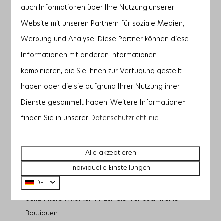
auch Informationen über Ihre Nutzung unserer
Februar
Website mit unseren Partnern für soziale Medien,
Werbung und Analyse. Diese Partner können diese
In Parknähe: 18km
Informationen mit anderen Informationen
kombinieren, die Sie ihnen zur Verfügung gestellt
haben oder die sie aufgrund Ihrer Nutzung ihrer
Dienste gesammelt haben. Weitere Informationen
finden Sie in unserer
Datenschutzrichtlinie
.
Einkaufssonntag Goes
Alle akzeptieren
Jeden ersten Sonntag im Monat ist Einkaufssonntag
Individuelle Einstellungen
in Middelburg und jeden letzten Sonntag im Monat
DE
ist Einkaufssonntag in Goes. Neben den
bekannteren Marken finden Sie hier auch kleine
Boutiquen.