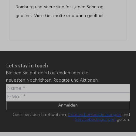
Domburg und Veere sind fast jeden Sonntag
geöffnet. Viele Geschäfte sind dann geöffnet.
Let's stay in touch
Bleiben Sie auf dem Laufenden über die
neuesten Nachrichten, Rabatte und Aktionen!
Anmelden
Gesichert durch reCaptcha,
Datenschutzbestimmungen
und
Servicebedingungen
gelten.