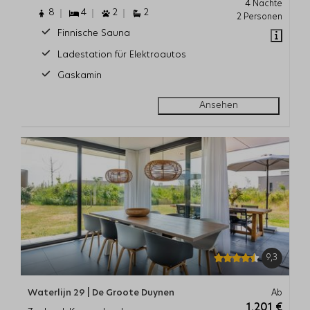
4 Nächte
8
4
2
2
2 Personen
Finnische Sauna
Ladestation für Elektroautos
Gaskamin
Ansehen
9,3
Waterlijn 29 | De Groote Duynen
Ab
1.201 €