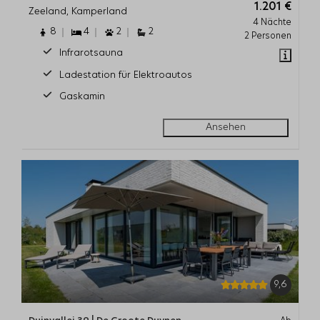
1.201 €
Zeeland, Kamperland
4 Nächte
8
4
2
2
2 Personen
Infrarotsauna
Ladestation für Elektroautos
Gaskamin
Ansehen
9,6