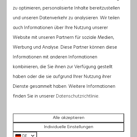
Finnische Sauna
zu optimieren, personalisierte Inhalte bereitzustellen
Freie Sicht über die Polderlandschaft
und unseren Datenverkehr zu analysieren. Wir teilen
Am Wasser
auch Informationen über Ihre Nutzung unserer
Website mit unseren Partnern für soziale Medien,
Ansehen
Werbung und Analyse. Diese Partner können diese
Informationen mit anderen Informationen
kombinieren, die Sie ihnen zur Verfügung gestellt
haben oder die sie aufgrund Ihrer Nutzung ihrer
Dienste gesammelt haben. Weitere Informationen
finden Sie in unserer
Datenschutzrichtlinie
.
9,8
Alle akzeptieren
Duinvallei 41 | De Groote Duynen
Ab
Individuelle Einstellungen
1.201 €
Zeeland, Kamperland
4 Nächte
DE