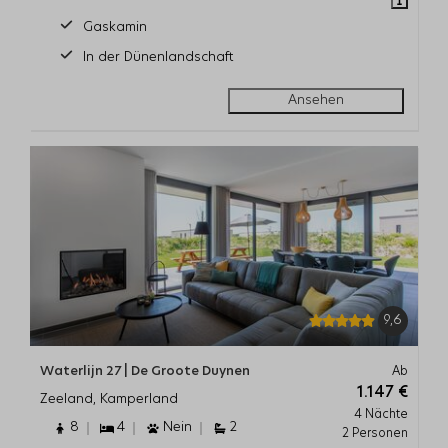
Gaskamin
In der Dünenlandschaft
Ansehen
9,6
Waterlijn 27 | De Groote Duynen
Ab
1.147 €
Zeeland, Kamperland
4 Nächte
8
4
Nein
2
2 Personen