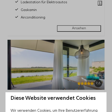
Ladestation für Elektroautos
Gaskamin
Airconditioning
Ansehen
9,6
Waterlijn 40 | De Groote Duynen
Ab
Diese Website verwendet Cookies
1.173 €
Zeeland, Kamperland
4 Nächte
6
3
1
2
Wir verwenden Cookies, um Ihre Benutzererfahrung
2 Personen