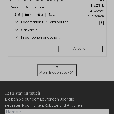
Duinvallei 39 | De Groote Duynen
Ab
1.201 €
Zeeland, Kamperland
4 Nächte
8
4
2
2
2 Personen
Ladestation für Elektroautos
Gaskamin
In der Dünenlandschaft
Ansehen
Mehr Ergebnisse (61)
Let's stay in touch
Bleiben Sie auf dem Laufenden über die
neuesten Nachrichten, Rabatte und Aktionen!