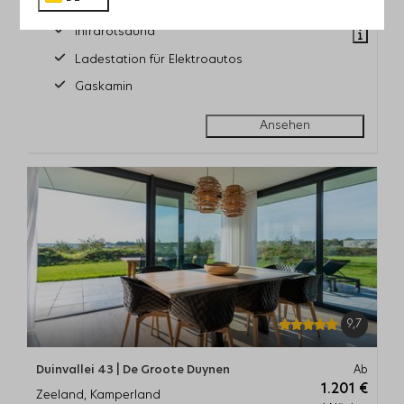
8
4
2
2
2 Personen
Infrarotsauna
Ladestation für Elektroautos
Gaskamin
Ansehen
9,7
Duinvallei 43 | De Groote Duynen
Ab
1.201 €
Zeeland, Kamperland