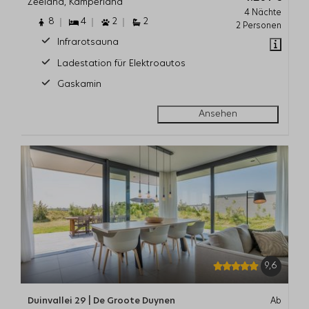
Zeeland, Kamperland
4 Nächte
8
4
2
2
2 Personen
Infrarotsauna
Ladestation für Elektroautos
Gaskamin
Ansehen
9,6
Duinvallei 29 | De Groote Duynen
Ab