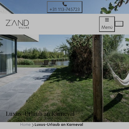
+31 113-745723
Menü
Luxus-Urlaub an Karneval
Home
Luxus-Urlaub an Karneval