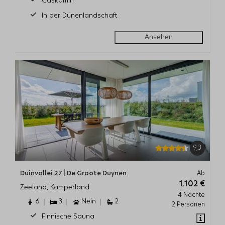
Gaskamin
In der Dünenlandschaft
Ansehen
9,3
Duinvallei 27 | De Groote Duynen
Ab
1.102 €
Zeeland, Kamperland
4 Nächte
6
3
Nein
2
2 Personen
Finnische Sauna