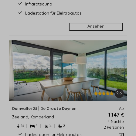
Infrarotsauna
Ladestation für Elektroautos
Ansehen
9,6
Duinvallei 25 | De Groote Duynen
Ab
1.147 €
Zeeland, Kamperland
4 Nächte
8
4
2
2
2 Personen
Ladestation für Elektroautos